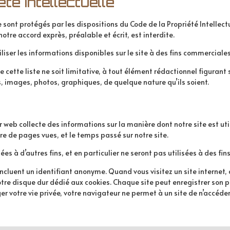
té intellectuelle
 sont protégés par les dispositions du Code de la Propriété Intellec
notre accord exprès, préalable et écrit, est interdite.
tiliser les informations disponibles sur le site à des fins commerciales
cette liste ne soit limitative, à tout élément rédactionnel figurant s
os, images, photos, graphiques, de quelque nature qu’ils soient.
eur web collecte des informations sur la manière dont notre site est uti
re de pages vues, et le temps passé sur notre site.
ées à d’autres fins, et en particulier ne seront pas utilisées à des f
i incluent un identifiant anonyme. Quand vous visitez un site internet
votre disque dur dédié aux cookies. Chaque site peut enregistrer son 
r votre vie privée, votre navigateur ne permet à un site de n’accéder 